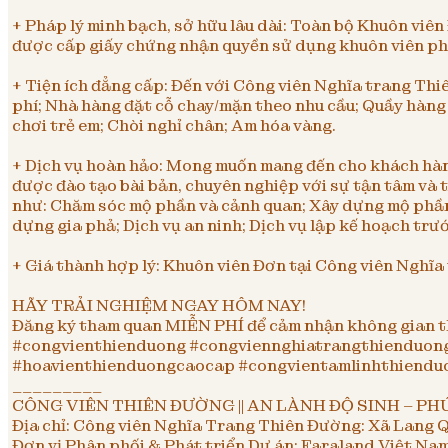
+ Pháp lý minh bạch, sở hữu lâu dài: Toàn bộ Khuôn viê
được cấp giấy chứng nhận quyền sử dụng khuôn viên ph
+ Tiện ích đẳng cấp: Đến với Công viên Nghĩa trang Thi
phí; Nhà hàng đặt cỗ chay/mặn theo nhu cầu; Quầy hàng 
chơi trẻ em; Chòi nghỉ chân; Am hóa vàng.
+ Dịch vụ hoàn hảo: Mong muốn mang đến cho khách hàn
được đào tạo bài bản, chuyên nghiệp với sự tận tâm và t
như: Chăm sóc mộ phần và cảnh quan; Xây dựng mộ phần; T
dựng gia phả; Dịch vụ an ninh; Dịch vụ lập kế hoạch trướ
+ Giá thành hợp lý: Khuôn viên Đơn tại Công viên Nghĩa
HÃY TRẢI NGHIỆM NGAY HÔM NAY!
Đăng ký tham quan MIỄN PHÍ để cảm nhận không gian th
#congvienthienduong #congviennghiatrangthienduon
#hoavienthienduongcaocap #congvientamlinhthiendu
_________
CÔNG VIÊN THIÊN ĐƯỜNG || AN LÀNH ĐỘ SINH – P
Địa chỉ: Công viên Nghĩa Trang Thiên Đường: Xã Lang Q
Đơn vị Phân phối & Phát triển Dự án: Faraland Việt Na