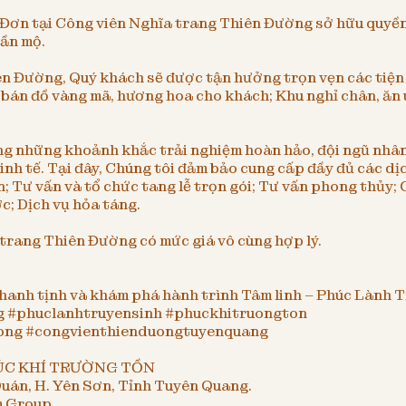
n Đơn tại Công viên Nghĩa trang Thiên Đường sở hữu quyền
ần mộ.
ên Đường, Quý khách sẽ được tận hưởng trọn vẹn các tiện í
bán đồ vàng mã, hương hoa cho khách; Khu nghỉ chân, ăn 
g những khoảnh khắc trải nghiệm hoàn hảo, đội ngũ nhân
inh tế. Tại đây, Chúng tôi đảm bảo cung cấp đầy đủ các dị
ư vấn và tổ chức tang lễ trọn gói; Tư vấn phong thủy; Cú
c; Dịch vụ hỏa táng.
 trang Thiên Đường có mức giá vô cùng hợp lý.
anh tịnh và khám phá hành trình Tâm linh – Phúc Lành T
g #phuclanhtruyensinh #phuckhitruongton
ong #congvienthienduongtuyenquang
HÚC KHÍ TRƯỜNG TỒN
uán, H. Yên Sơn, Tỉnh Tuyên Quang.
m Group.