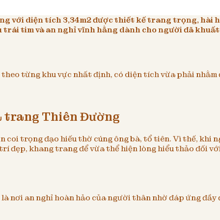
 với diện tích 3,34m2 được thiết kế trang trọng, hài h
ịu trái tim và an nghỉ vĩnh hằng dành cho người đã khuất
heo từng khu vực nhất định, có diện tích vừa phải nhằm đ
a trang Thiên Đường
 coi trọng đạo hiếu thờ cúng ông bà, tổ tiên. Vì thế, khi 
í đẹp, khang trang để vừa thể hiện lòng hiểu thảo đối vớ
à nơi an nghỉ hoàn hảo của người thân nhờ đáp ứng đầy đủ