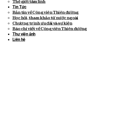
Thế giới tâm linh
Tin Tức
Bản tin về Công viên Thiên đường
Học hỏi, tham khảo từ nước ngoài
Chương trình ưu đãi và sự kiện
Báo chí viết về Công viên Thiên đường
Thư viện ảnh
Liên hệ