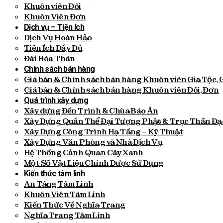
Khuôn viên Đôi
Khuôn Viên Đơn
Dịch vụ – Tiện ích
Dịch Vụ Hoàn Hảo
Tiện Ích Đầy Đủ
Đài Hóa Thân
Chính sách bán hàng
Giá bán & Chính sách bán hàng Khuôn viên Gia Tộc, 
Giá bán & Chính sách bán hàng Khuôn viên Đôi, Đơn
Quá trình xây dựng
Xây dựng Đền Trình & Chùa Báo Ân
Xây Dựng Quần Thể Đại Tượng Phật & Trục Thần Đạ
Xây Dựng Công Trình Hạ Tầng – Kỹ Thuật
Xây Dựng Văn Phòng và Nhà Dịch Vụ
Hệ Thống Cảnh Quan Cây Xanh
Một Số Vật Liệu Chính Được Sử Dụng
Kiến thức tâm linh
An Táng Tâm Linh
Khuôn Viên Tâm Linh
Kiến Thức Về Nghĩa Trang
Nghĩa Trang Tâm Linh