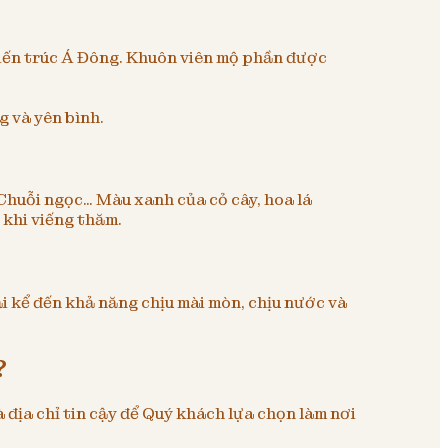
kiến trúc Á Đông. Khuôn viên mộ phần được
g và yên bình.
 Chuỗi ngọc… Màu xanh của cỏ cây, hoa lá
 khi viếng thăm.
ải kể đến khả năng chịu mài mòn, chịu nước và
?
địa chỉ tin cậy để Quý khách lựa chọn làm nơi